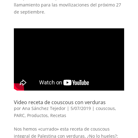
llamamiento para las movilizaciones del próximo 27
de septiembre.
Video receta de couscous con verduras
por
Ana Sánchez Tejedor
|
5/07/2019
|
couscous
,
PARC
,
Productos
,
Recetas
Nos hemos «currado» esta receta de couscous
integral de Palestina con verduras. ¿No lo hueles?: