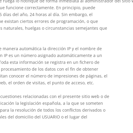
se ruega lo notifique de forma inmediata al administrador del sitio
que funcione correctamente. En principio, puede
 días del año, 24 horas al día. Sin embargo, el
e existan ciertos errores de programación, o que
s naturales, huelgas o circunstancias semejantes que
de manera automática la dirección IP y el nombre de
ción IP es un número asignado automáticamente a un
Toda esta información se registra en un fichero de
r procesamiento de los datos con el fin de obtener
tan conocer el número de impresiones de páginas, el
eb, el orden de visitas, el punto de acceso, etc.
o cuestiones relacionadas con el presente sitio web o de
licación la legislación española, a la que se someten
ara la resolución de todos los conflictos derivados o
les del domicilio del USUARIO o el lugar del