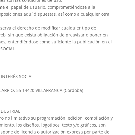
les son las condiciones de uso.
me el papel de usuario, comprometiéndose a la
sposiciones aquí dispuestas, así como a cualquier otra
erva el derecho de modificar cualquier tipo de
eb, sin que exista obligación de preavisar o poner en
nes, entendiéndose como suficiente la publicación en el
 SOCIAL.
E INTERÉS SOCIAL
 CARPIO, 55 14420 VILLAFRANCA (Córdoba)
NDUSTRIAL
ero no limitativo su programación, edición, compilación y
nto, los diseños, logotipos, texto y/o gráficos, son
ispone de licencia o autorización expresa por parte de