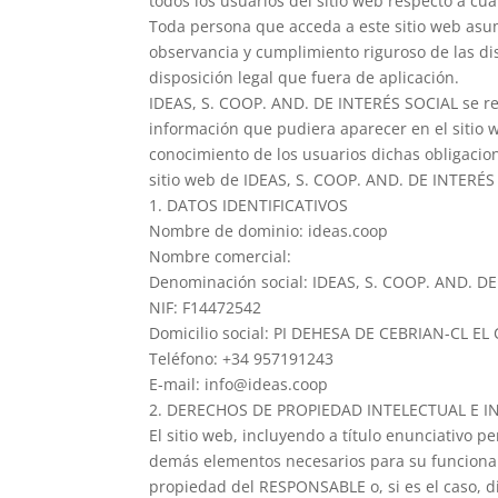
todos los usuarios del sitio web respecto a cuá
Toda persona que acceda a este sitio web asu
observancia y cumplimiento riguroso de las di
disposición legal que fuera de aplicación.
IDEAS, S. COOP. AND. DE INTERÉS SOCIAL se res
información que pudiera aparecer en el sitio w
conocimiento de los usuarios dichas obligacio
sitio web de IDEAS, S. COOP. AND. DE INTERÉS
1. DATOS IDENTIFICATIVOS
Nombre de dominio: ideas.coop
Nombre comercial:
Denominación social: IDEAS, S. COOP. AND. D
NIF: F14472542
Domicilio social: PI DEHESA DE CEBRIAN-CL EL
Teléfono: +34 957191243
E-mail:
info@ideas.coop
2. DERECHOS DE PROPIEDAD INTELECTUAL E I
El sitio web, incluyendo a título enunciativo p
demás elementos necesarios para su funcionamie
propiedad del RESPONSABLE o, si es el caso, d