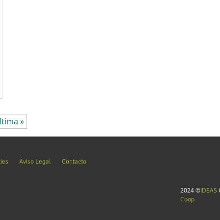
ltima »
kies
Aviso Legal
Contacto
2024 ©
IDEAS
C
Coop