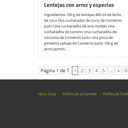
Lentejas con arroz y especias
Ingredientes 180 g de lentejas 400 ml de leche
de coco Dos cucharadas de curry de Comercio
Justo Una cucharadita de anis molido Una
cucharadita de comino Una cucharadita de
cúrcuma de Comercio Justo Una pizca de
pimienta salvaje de Comercio Justo 100 g de
arroz Jazmín...
Página 1 de 7
1
2
3
4
5
...
»
Ú
Ideas Coop
Política de privacidad
Política de Coo