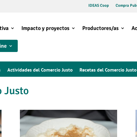
IDEAS Coop
Compra Publ
tiva
Impacto y proyectos
Productores/as
Ac
ine
s
Actividades del Comercio Justo
Recetas del Comercio Justo
o Justo