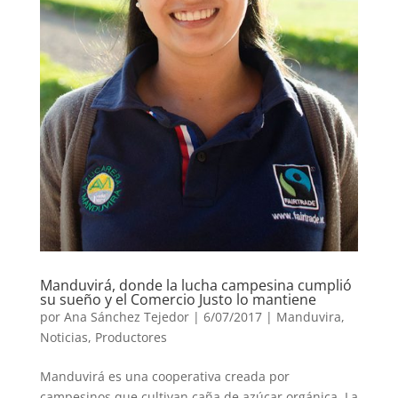
Manduvirá, donde la lucha campesina cumplió
su sueño y el Comercio Justo lo mantiene
por
Ana Sánchez Tejedor
|
6/07/2017
|
Manduvira
,
Noticias
,
Productores
Manduvirá es una cooperativa creada por
campesinos que cultivan caña de azúcar orgánica. La