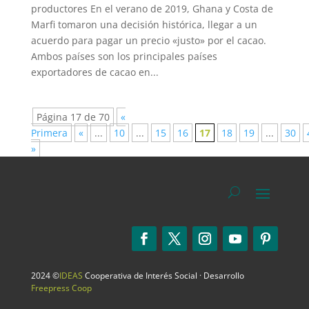
productores En el verano de 2019, Ghana y Costa de
Marfi tomaron una decisión histórica, llegar a un
acuerdo para pagar un precio «justo» por el cacao.
Ambos países son los principales países
exportadores de cacao en...
Página 17 de 70
«
Primera
«
...
10
...
15
16
17
18
19
...
30
»
2024 ©
IDEAS
Cooperativa de Interés Social · Desarrollo
Freepress Coop