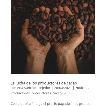
La lucha de los productores de cacao
por
Ana Sánchez Tejedor
|
20/04/2021
|
Noticias
,
Productores
,
productores_cacao
,
SCEB
Costa de Marfil baja el precio pagado a los grupos