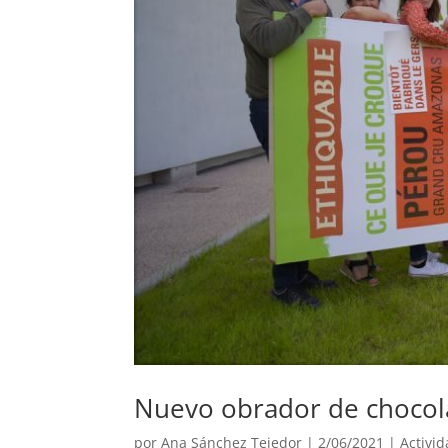
Nuevo obrador de chocol
por
Ana Sánchez Tejedor
|
2/06/2021
|
Activi