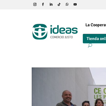
La Coopera
Tienda onl