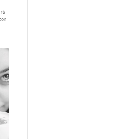
ará
 con