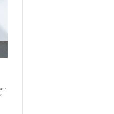
iosos
 g