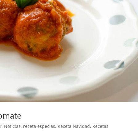
tomate
r
,
Noticias
,
receta especias
,
Receta Navidad
,
Recetas