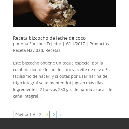
Receta bizcocho de leche de coco
por
Ana Sánchez Tejedor
|
6/11/2017
|
Productos
,
Receta Navidad
,
Recetas
Este bizcocho obtiene un toque especial por la
combinación de leche de coco y aceite de oliva. Es
facilísimo de hacer, y si optas por usar harina de
trigo integral se te mantendrá jugoso más días….
Ingredientes: 2 huevos 250 grs de harina azúcar de
caña integral...
Página 1 de 2
1
2
»