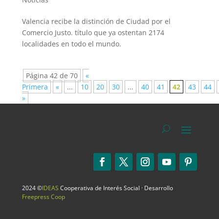
Valencia recibe la distinción de Ciudad por el
Comercio Justo. título que ya ostentan 2174
localidades en todo el mundo.
Página 42 de 70
«
Primera
«
...
10
20
30
...
40
41
42
43
44
»
2024 ©
IDEAS
Cooperativa de Interés Social · Desarrollo
Freepress Coop