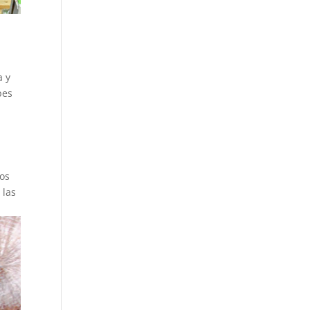
a y
pes
hos
 las