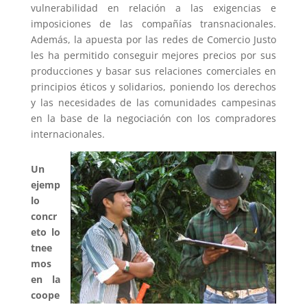
vulnerabilidad en relación a las exigencias e
imposiciones de las compañías transnacionales.
Además, la apuesta por las redes de Comercio Justo
les ha permitido conseguir mejores precios por sus
producciones y basar sus relaciones comerciales en
principios éticos y solidarios, poniendo los derechos
y las necesidades de las comunidades campesinas
en la base de la negociación con los compradores
internacionales.
Un
ejemp
lo
concr
eto lo
tnee
mos
en
la
coope