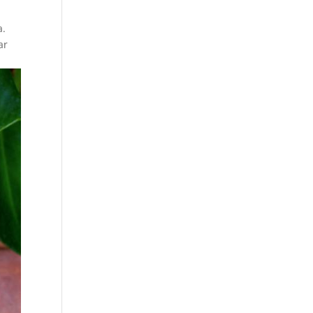
a.
ar