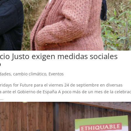
io Justo exigen medidas sociales
o
idades
,
cambio climático
,
Eventos
idays for Future para el viernes 24 de septiembre en diversas
ima ante el Gobierno de España A poco más de un mes de la celebra
..