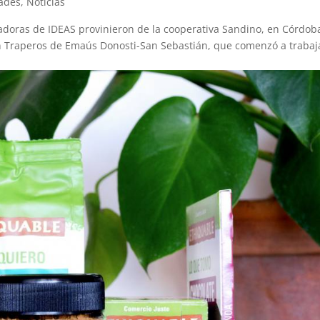
dades
,
Noticias
adoras de IDEAS provinieron de la cooperativa Sandino, en Córdob
on Traperos de Emaús Donosti-San Sebastián, que comenzó a trabaj