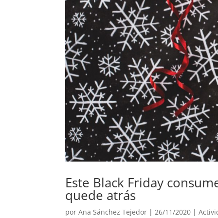
Este Black Friday consume
quede atrás
por
Ana Sánchez Tejedor
|
26/11/2020
|
Activ