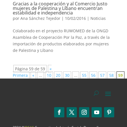
Gracias a la cooperación y al Comercio Justo
mujeres de Palestina y Líbano encuentran
estabilidad e independencia
por
Ana Sánchez Tejedor
|
10/02/2016
|
Noticias
Colaborado en el proyecto RUWOMED de la ONGD
Asamblea de Cooperación Por la Paz, a través de la
importación de productos elaborados por mujeres
de Palestina y Líbano
Página 59 de 59
«
Primera
«
...
10
20
30
...
55
56
57
58
59