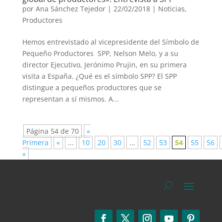
por
Ana Sánchez Tejedor
|
22/02/2018
|
Noticias
,
Productores
Hemos entrevistado al vicepresidente del Símbolo de
Pequeño Productores SPP, Nelson Melo, y a su
director Ejecutivo, Jerónimo Prujin, en su primera
visita a España. ¿Qué es el símbolo SPP? El SPP
distingue a pequeños productores que se
representan a sí mismos. A...
Página 54 de 70
«
Primera
«
...
10
20
30
...
52
53
54
55
56
»