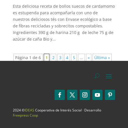
Esta deliciosa receta de bollos suecos de cardamomo
es estupenda para acompañarla con uno de
nuestros deliciosos tés con Envase ecológico a base
de fibras recicladas y sobrecitos compostables.
Ingredientes 390 g de harina 210 g de leche 75 g de
azúcar de caña Bio y...
Página 1 de 6
1
2
3
4
5
...
»
Última »
2024 ©
IDEAS
Cooperativa de Interés Social · Desarrollo
Freepress Coop