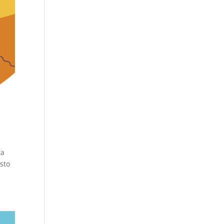
ta
sto