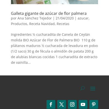
Galleta gigante de azúcar de flor palmera
por
Ana Sánchez Tejedor
|
21/04/2020
|
azucar
,
Productos
,
Receta Navidad
,
Recetas
Ingredientes ½ cucharadita de Canela de Ceylán
molida BIO Azúcar de Flor de Palmera BIO 110 g de
plátanos maduros ½ cucharada de levadura en polvo
(1/2 saco) 30 g de fécula o almidón de patata 200 g
de alubias blancas cocidas 1 cucharadita de extracto
de vainilla...