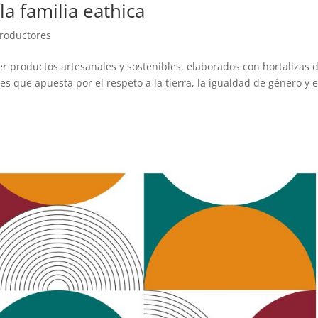
la familia eathica
roductores
er productos artesanales y sostenibles, elaborados con hortalizas d
es que apuesta por el respeto a la tierra, la igualdad de género y e