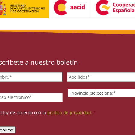
scríbete a nuestro boletín
bre
*
il
*
Provincia
*
sentimiento
*
Estoy de acuerdo con la
política de privacidad.
*
cibirme