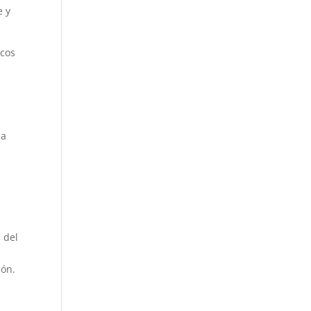
e y
icos
la
 del
s
ión.