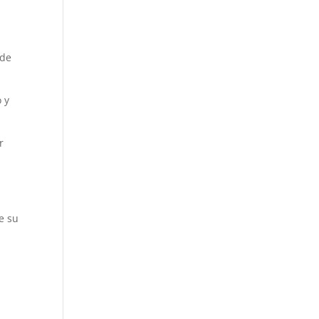
 de
 y
r
e su