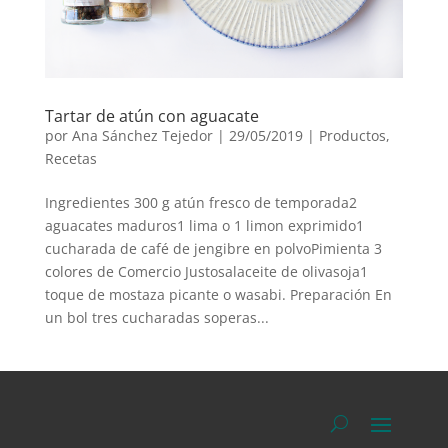
Tartar de atún con aguacate
por
Ana Sánchez Tejedor
|
29/05/2019
|
Productos
,
Recetas
Ingredientes 300 g atún fresco de temporada2
aguacates maduros1 lima o 1 limon exprimido1
cucharada de café de jengibre en polvoPimienta 3
colores de Comercio Justosalaceite de olivasoja1
toque de mostaza picante o wasabi. Preparación En
un bol tres cucharadas soperas...