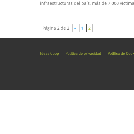
infraestructuras del país, más de 7.000 víctima
Página 2 de 2
«
1
2
Ideas Coop
Política de privacidad
Política de Coo