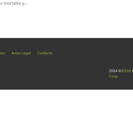
s mortales y...
kies
Aviso Legal
Contacto
2024 ©
IDEAS
C
Coop