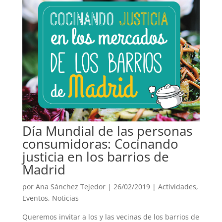
Día Mundial de las personas
consumidoras: Cocinando
justicia en los barrios de
Madrid
por
Ana Sánchez Tejedor
|
26/02/2019
|
Actividades
,
Eventos
,
Noticias
Queremos invitar a los y las vecinas de los barrios de