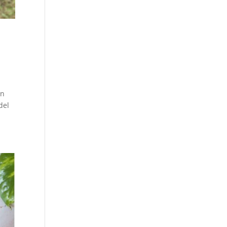
en
del