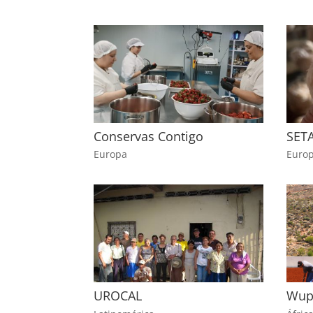
Conservas Contigo
SET
Europa
Euro
UROCAL
Wup