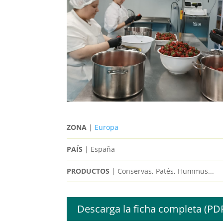
ZONA
|
Europa
PAÍS
| España
PRODUCTOS
| Conservas, Patés, Hummus...
Descarga la ficha completa (PD