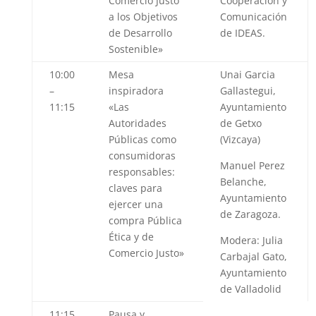
Comercio Justo
Cooperación y
a los Objetivos
Comunicación
de Desarrollo
de IDEAS.
Sostenible»
10:00
Mesa
Unai Garcia
–
inspiradora
Gallastegui,
11:15
«
Las
Ayuntamiento
Autoridades
de Getxo
Públicas como
(Vizcaya)
consumidoras
Manuel Perez
responsables:
Belanche,
claves para
Ayuntamiento
ejercer una
de Zaragoza.
compra Pública
Ética y de
Modera:
Julia
Comercio Justo»
Carbajal Gato
,
Ayuntamiento
de Valladolid
11:15
Pausa y