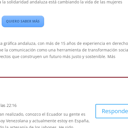
a la solidaridad andaluza está cambiando la vida de las mujeres
QUIERO SABER MÁS
a gráfica
andaluza
, con más de 15 años de experiencia en derech
be la comunicación como una herramienta de transformación socia
yectos que construyen un futuro más justo y sostenible.
Más
 las 22:16
Responde
an realizado, conozco el Ecuador su gente es
os soy Venezolana y actualmente estoy en España,
o la artesanía de los jabones. He sido