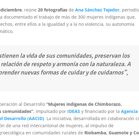
 diciembre
, reúne
20 fotografías
de
Ana Sánchez Tejedor
, periodis
 ha documentado el trabajo de más de 300 mujeres indígenas que,
echos, entre ellos a la igualdad y a la no violencia, su autonomía
mático.
ostienen la vida de sus comunidades, preservan los
relación de respeto y armonía con la naturaleza. A
prender nuevas formas de cuidar y de cuidarnos”
,
peración al Desarrollo
“Mujeres indígenas de Chimborazo,
sus comunidades”
, impulsado por
IDEAS
y financiado por la
Agencia
l Desarrollo (AACID)
. La iniciativa, desarrollada en colaboración c
ción de una red intercantonal de mujeres, al impulso de
agroecológica en comunidades rurales de
Riobamba, Guamote y Co