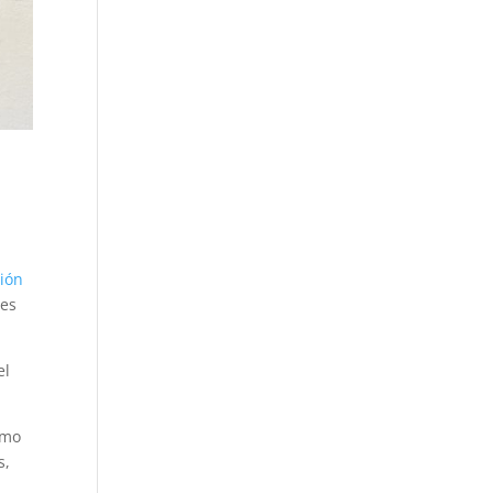
ión
res
el
umo
s,