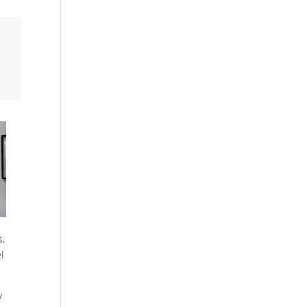
s,
l
y