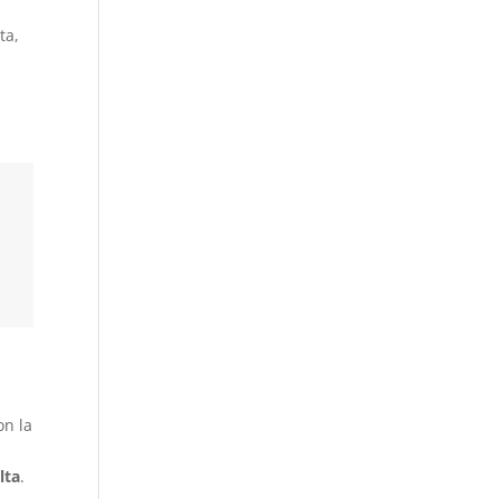
ta,
on la
lta
.