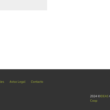
kies
Aviso Legal
Contacto
2024 ©
IDEAS
C
Coop