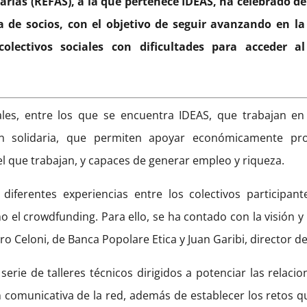
arias (REFAS), a la que pertenece IDEAS, ha celebrado de
a de socios, con el objetivo de seguir avanzando en 
olectivos sociales con dificultades para acceder al 
les, entre los que se encuentra IDEAS, que trabajan en 
ión solidaria, que permiten apoyar económicamente pr
el que trabajan, y capaces de generar empleo y riqueza.
iferentes experiencias entre los colectivos participan
mo el crowdfunding. Para ello, se ha contado con la visión
ro Celoni, de Banca Popolare Etica y Juan Garibi, director de
rie de talleres técnicos dirigidos a potenciar las relacio
n comunicativa de la red, además de establecer los retos 