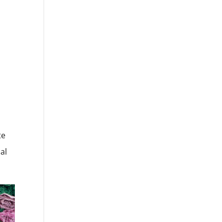
te
al