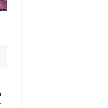
a
d
d
s