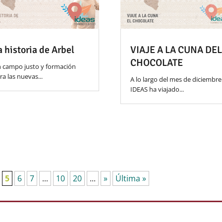
a historia de Arbel
VIAJE A LA CUNA DE
CHOCOLATE
 campo justo y formación
ra las nuevas...
A lo largo del mes de diciembre
IDEAS ha viajado...
5
6
7
...
10
20
...
»
Última »