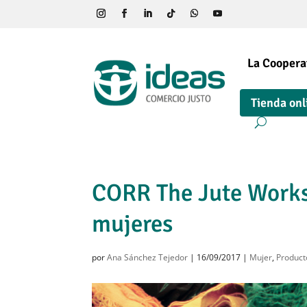
La Coopera
Tienda onl
CORR The Jute Works
mujeres
por
Ana Sánchez Tejedor
|
16/09/2017
|
Mujer
,
Product