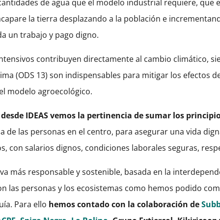
cantidades de agua que el modelo industrial requiere, que 
acapare la tierra desplazando a la población e incrementa
da un trabajo y pago digno.
intensivos contribuyen directamente al cambio climático, s
lima (ODS 13) son indispensables para mitigar los efectos d
r el modelo agroecológico.
 desde IDEAS vemos la pertinencia de sumar los principio
da de las personas en el centro, para asegurar una vida dig
, con salarios dignos, condiciones laborales seguras, resp
iva más responsable y sostenible, basada en la interdepende
n las personas y los ecosistemas como hemos podido compr
ía. Para ello
hemos contado con la colaboración de
Subb