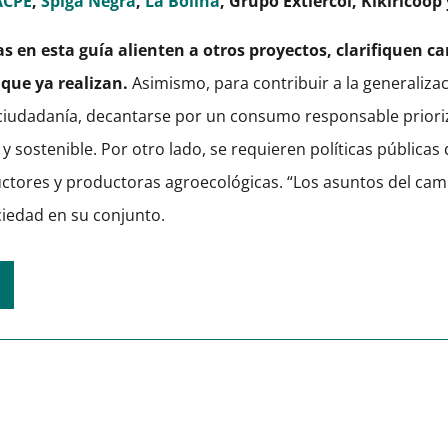
ACPE
,
Spiga Negra
,
La Bolina
, Grupo Extiercol, Kikiricoop
as en esta guía alienten a otros proyectos, clarifiquen 
que ya realizan.
Asimismo, para contribuir a la generalizac
ciudadanía, decantarse por un consumo responsable priori
sostenible. Por otro lado, se requieren políticas públicas 
ctores y productoras agroecológicas. “Los asuntos del ca
ciedad en su conjunto.