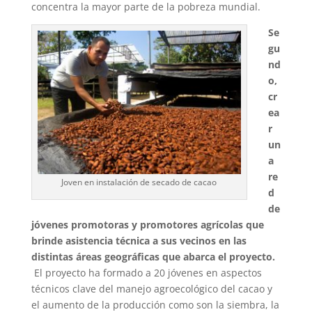
concentra la mayor parte de la pobreza mundial.
Se
gu
nd
o,
cr
ea
r
un
a
re
Joven en instalación de secado de cacao
d
de
jóvenes promotoras y promotores agrícolas que
brinde asistencia técnica a sus vecinos en las
distintas áreas geográficas que abarca el proyecto.
El proyecto ha formado a 20 jóvenes en aspectos
técnicos clave del manejo agroecológico del cacao y
el aumento de la producción como son la siembra, la