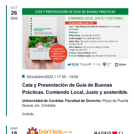
búsque
de
fecha.
OCT
y
26
Eve
2022
vistas
de
Evento
Destacado
26/octubre/2022 // 17:00
-
19:00
Cata y Presentación de Guía de Buenas
Prácticas. Comiendo Local, Justo y sostenible.
Universidad de Cordoba. Facultad de Derecho.
Plaza de Puerta
Nueva, s/n, Córdoba
Gratuito
MAR
18