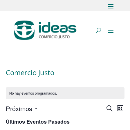
Comercio Justo
No hay eventos programados.
Próximos
Na
Navega
Buscar
Lista
de
Selecciona
de
Últimos Eventos Pasados
vis
la