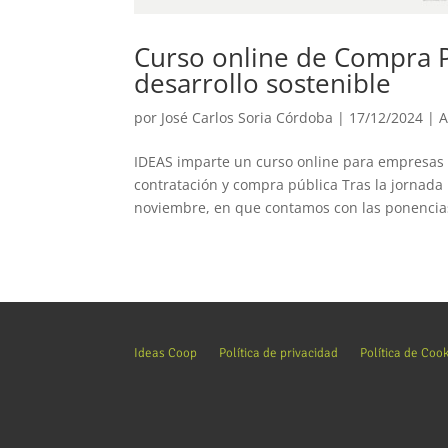
Curso online de Compra Pú
desarrollo sostenible
por
José Carlos Soria Córdoba
|
17/12/2024
|
A
IDEAS imparte un curso online para empresas p
contratación y compra pública Tras la jornada
noviembre, en que contamos con las ponencias
Ideas Coop
Política de privacidad
Política de Coo