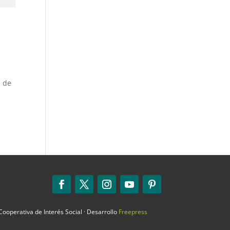
s de
ooperativa de Interés Social · Desarrollo
Freepress