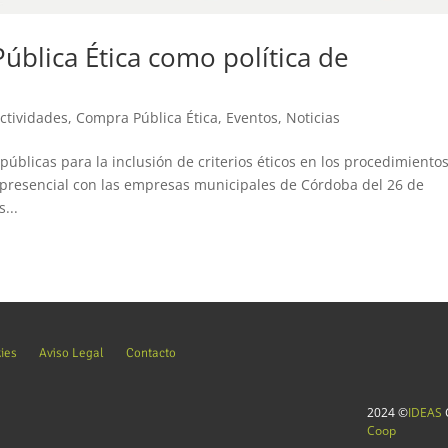
blica Ética como política de
ctividades
,
Compra Pública Ética
,
Eventos
,
Noticias
úblicas para la inclusión de criterios éticos en los procedimiento
 presencial con las empresas municipales de Córdoba del 26 de
...
kies
Aviso Legal
Contacto
2024 ©
IDEAS
C
Coop