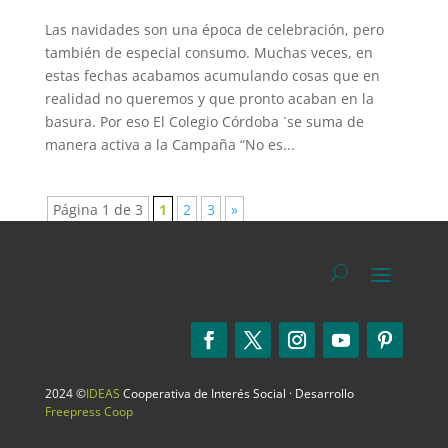
Las navidades son una época de celebración, pero
también de especial consumo. Muchas veces, en
estas fechas acabamos acumulando cosas que en
realidad no queremos y que pronto acaban en la
basura. Por eso El Colegio Córdoba ´se suma de
manera activa a la Campaña “No es...
Página 1 de 3
1
2
3
»
2024 ©
IDEAS
Cooperativa de Interés Social · Desarrollo
Freepress Coop