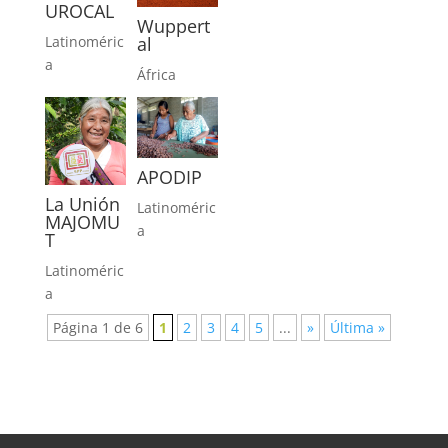
UROCAL
Wuppert
al
Latinoméric
a
África
APODIP
La Unión
Latinoméric
MAJOMU
a
T
Latinoméric
a
Página 1 de 6
1
2
3
4
5
...
»
Última »