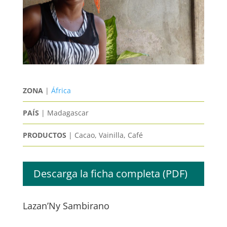
ZONA
|
África
PAÍS
| Madagascar
PRODUCTOS
| Cacao, Vainilla, Café
Descarga la ficha completa (PDF)
Lazan’Ny Sambirano