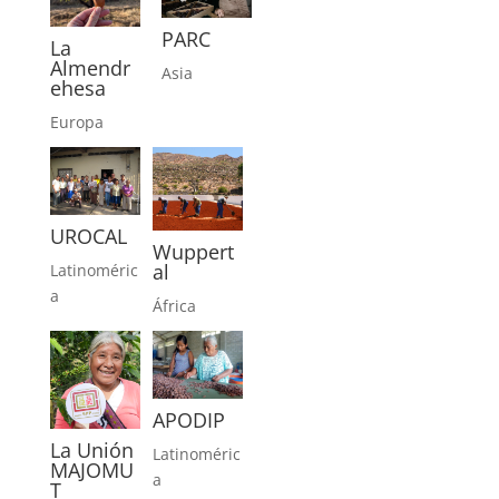
PARC
La
Almendr
Asia
ehesa
Europa
UROCAL
Wuppert
al
Latinoméric
a
África
APODIP
La Unión
Latinoméric
MAJOMU
a
T