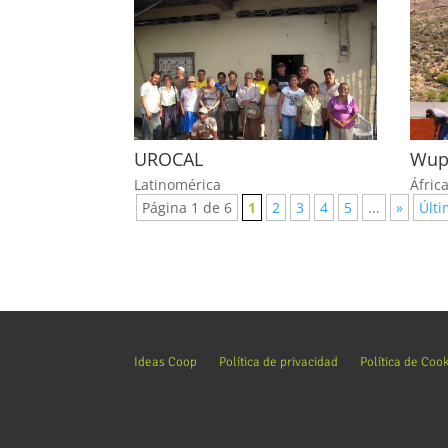
UROCAL
Wup
Latinomérica
Áfric
Página 1 de 6
1
2
3
4
5
...
»
Últi
Ideas Coop
Política de privacidad
Política de Coo