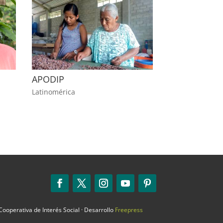
APODIP
Latinomérica
ooperativa de Interés Social · Desarrollo
Freepress