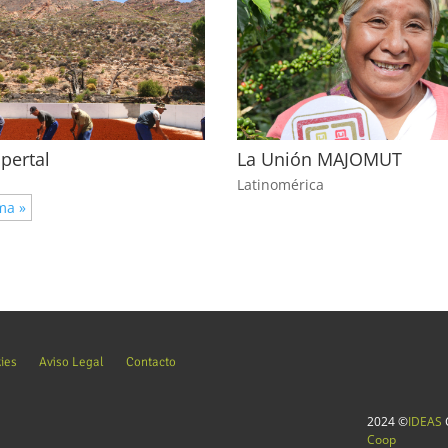
pertal
La Unión MAJOMUT
a
Latinomérica
ma »
kies
Aviso Legal
Contacto
2024 ©
IDEAS
C
Coop