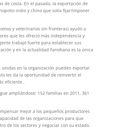
s de costa. En el pasado, la exportación de
opolio indio y chino que solía fijar/imponer
omos y veterinarios sin fronteras) ayudó a
res que les ofreció más independencia y
gente trabajó fuerte para establecer sus
ación y en la actualidad Fanohana es la única
as unidas en la organización pueden exportar
to les da la oportunidad de reinvertir el
s eficiente..
igue ampliándose: 152 familias en 2011, 361
ompensar mejor a los pequeños productores
a capacidad de las organizaciones para que
o de los sectores y negociar con su estado.