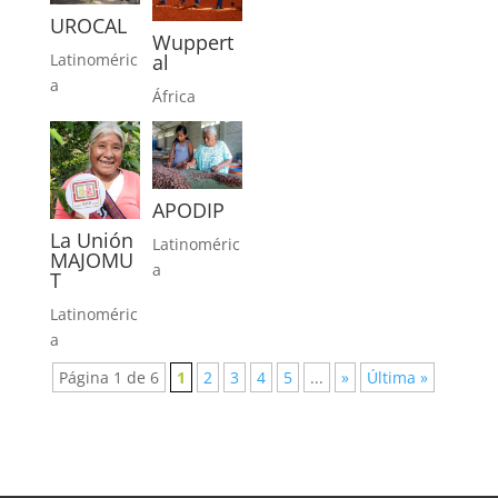
UROCAL
Wuppert
al
Latinoméric
a
África
APODIP
La Unión
Latinoméric
MAJOMU
a
T
Latinoméric
a
Página 1 de 6
1
2
3
4
5
...
»
Última »