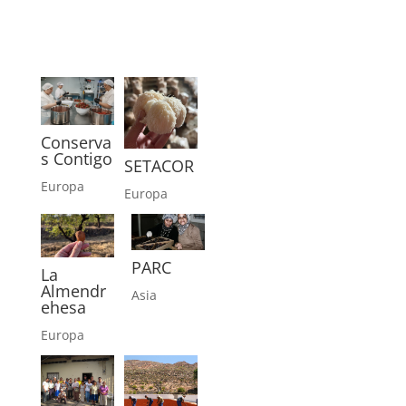
Conserva
s Contigo
SETACOR
Europa
Europa
PARC
La
Almendr
Asia
ehesa
Europa