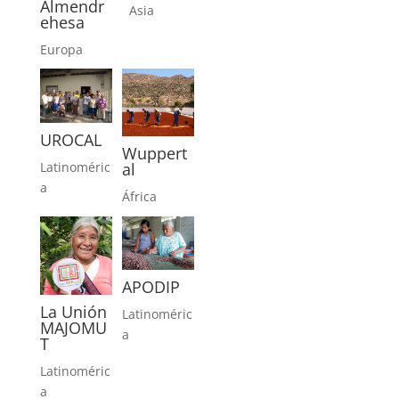
Almendr
Asia
ehesa
Europa
UROCAL
Wuppert
al
Latinoméric
a
África
APODIP
La Unión
Latinoméric
MAJOMU
a
T
Latinoméric
a