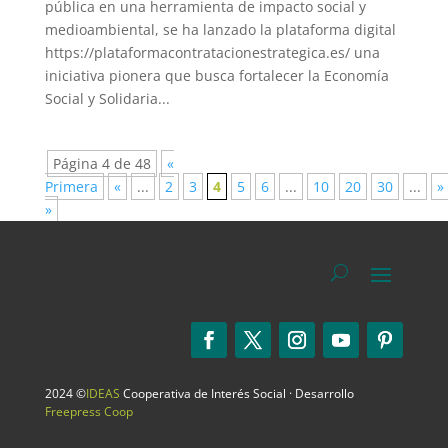
pública en una herramienta de impacto social y
medioambiental, se ha lanzado la plataforma digital
https://plataformacontratacionestrategica.es/ una
iniciativa pionera que busca fortalecer la Economía
Social y Solidaria...
Página 4 de 48
«
Primera
«
...
2
3
4
5
6
...
10
20
30
...
»
»
2024 ©
IDEAS
Cooperativa de Interés Social · Desarrollo
Freepress Coop