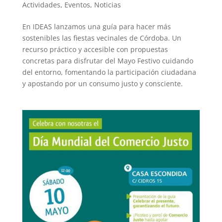
Actividades
,
Eventos
,
Noticias
En IDEAS lanzamos una guía para hacer más
sostenibles las fiestas vecinales de Córdoba. Un
recurso práctico y accesible con propuestas
concretas para disfrutar del Mayo Festivo cuidando
del entorno, fomentando la participación ciudadana
y apostando por un consumo justo y consciente.