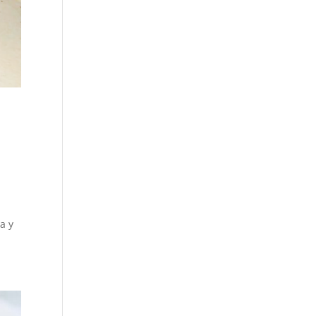
e
a y