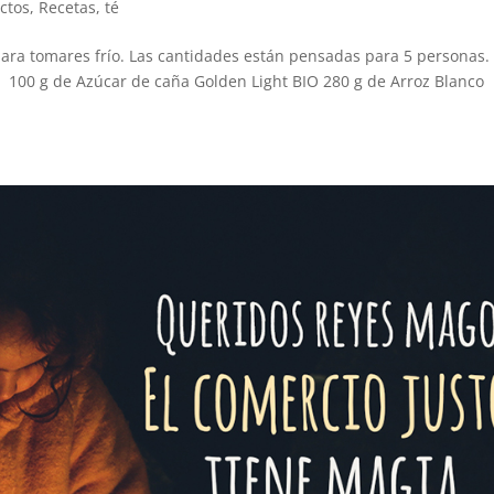
ctos
,
Recetas
,
té
ara tomares frío. Las cantidades están pensadas para 5 personas
O 100 g de Azúcar de caña Golden Light BIO 280 g de Arroz Blanco