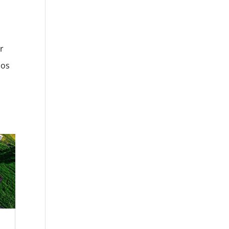
r
los