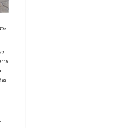
ito»
evo
erra
de
ñas
r