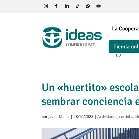
La Coopera
Tienda onl
Un «huertito» escola
sembrar conciencia 
por
Javier Maillo
|
28/10/2022
|
Actividades
,
cordoba
,
No