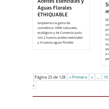
Aceites Esenciales y
S
Aguas Florales
m
ETHIQUABLE
SE
Ampliamos la gama de
un
cosméticos 100% naturales,
pr
ecológicos y de Comercio Justo
su
con 2 nuevos aceites esenciales
tr
y 4 nuevas aguas florales
su
es
a 
pe
Página 25 de 128
« Primera
«
...
10
»