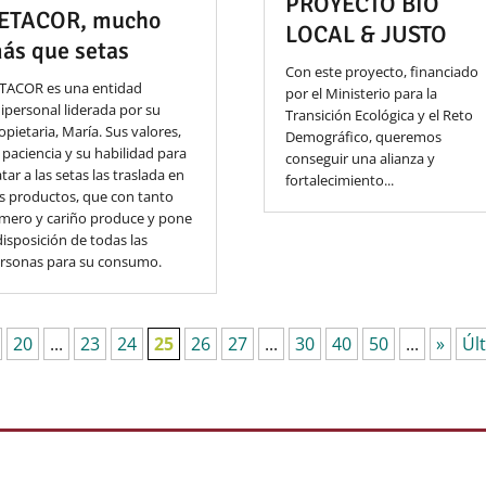
PROYECTO BIO
ETACOR, mucho
LOCAL & JUSTO
ás que setas
Con este proyecto, financiado
TACOR es una entidad
por el Ministerio para la
ipersonal liderada por su
Transición Ecológica y el Reto
opietaria, María. Sus valores,
Demográfico, queremos
 paciencia y su habilidad para
conseguir una alianza y
atar a las setas las traslada en
fortalecimiento...
s productos, que con tanto
mero y cariño produce y pone
disposición de todas las
rsonas para su consumo.
20
...
23
24
25
26
27
...
30
40
50
...
»
Úl