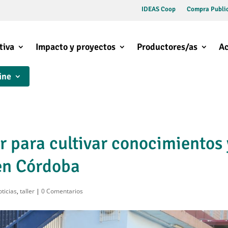
IDEAS Coop
Compra Public
tiva
Impacto y proyectos
Productores/as
Ac
ine
r para cultivar conocimientos 
en Córdoba
ticias
,
taller
|
0 Comentarios