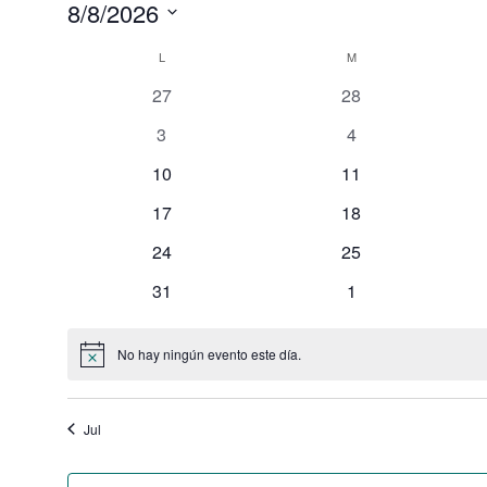
Eventos
8/8/2026
Selecciona
Calendario
L
LUNES
M
MARTES
la
0
0
27
28
de
fecha.
eventos
eventos
0
0
3
4
Eventos
eventos
eventos
0
0
10
11
eventos
eventos
0
0
17
18
eventos
eventos
0
0
24
25
eventos
eventos
0
0
31
1
eventos
eventos
No hay ningún evento este día.
Aviso
Jul