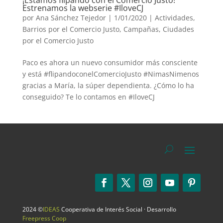
Estrenamos la webserie #IloveCJ
por
Ana Sánchez Tejedor
|
1/01/2020
|
Actividades
,
Barrios por el Comercio Justo
,
Campañas
,
Ciudades
por el Comercio Justo
Paco es ahora un nuevo consumidor más consciente
y está #flipandoconelComercioJusto #NimasNimenos
gracias a María, la súper dependienta. ¿Cómo lo ha
conseguido? Te lo contamos en #IloveCJ
2024 ©
IDEAS
Cooperativa de Interés Social · Desarrollo
Freepress Coop