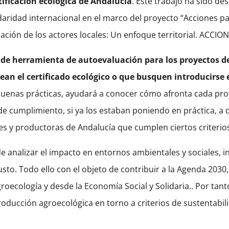
ificación ecológica de Andalucía
. Este trabajo ha sido de
aridad internacional en el marco del proyecto “Acciones pa
pación de los actores locales: Un enfoque territorial. ACCI
r de herramienta de autoevaluación para los proyectos 
an el certificado ecológico o que busquen introducirse 
uenas prácticas, ayudará a conocer cómo afronta cada proyec
cumplimiento, si ya los estaban poniendo en práctica, a da
es y productoras de Andalucía que cumplen ciertos criteri
de analizar el impacto en entornos ambientales y sociales, in
sto. Todo ello con el objeto de contribuir a la Agenda 2030, 
ecología y desde la Economía Social y Solidaria.. Por tanto
roducción agroecológica en torno a criterios de sustentabil