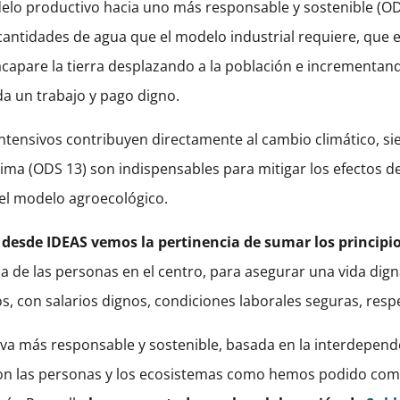
delo productivo hacia uno más responsable y sostenible (O
cantidades de agua que el modelo industrial requiere, que 
acapare la tierra desplazando a la población e incrementa
da un trabajo y pago digno.
intensivos contribuyen directamente al cambio climático, s
lima (ODS 13) son indispensables para mitigar los efectos d
r el modelo agroecológico.
 desde IDEAS vemos la pertinencia de sumar los principio
da de las personas en el centro, para asegurar una vida dig
, con salarios dignos, condiciones laborales seguras, resp
iva más responsable y sostenible, basada en la interdepende
n las personas y los ecosistemas como hemos podido compr