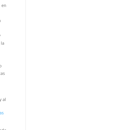
a en
n
y
 la
o
cas
y al
as