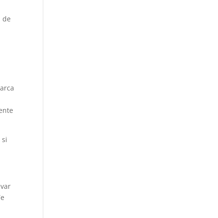
s de
marca
mente
 si
evar
Te