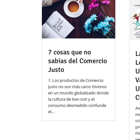
7 cosas que no
L
sabías del Comercio
L
Justo
U
V
1. Los productos de Comercio
Justo no son más caros Vivimos
U
en un mundo globalizado donde
C
la cultura de low cost y el
consumo desmedido confunde
Am
el...
mu
cr
pr
mi
se