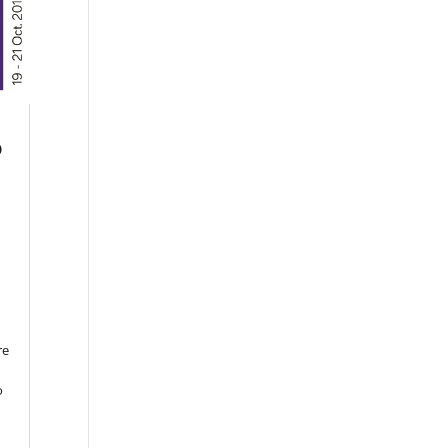
o
n
re
o