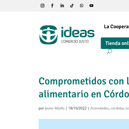
La Coopera
Tienda onl
Comprometidos con l
alimentario en Córd
por
Javier Maillo
|
18/10/2022
|
Actividades
,
cordoba
,
e