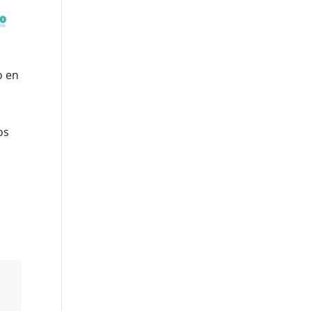
o en
os