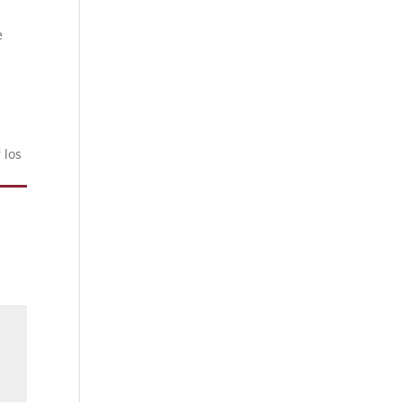
e
 los