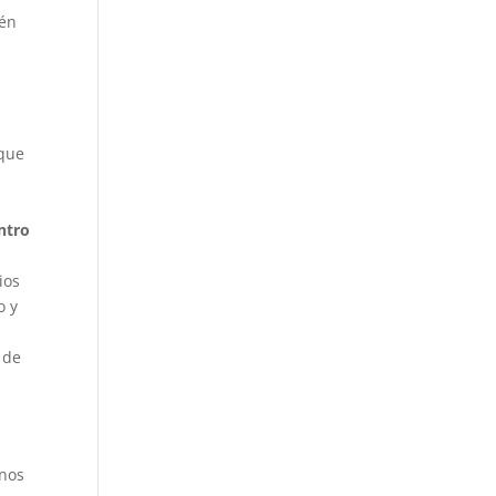
ién
 que
ntro
ios
o y
 de
 nos