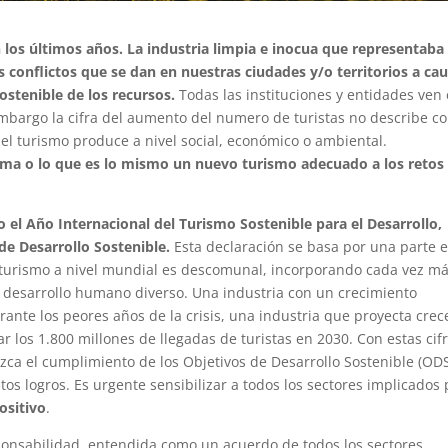
 los últimos años. La industria limpia e inocua que representaba 
 conflictos que se dan en nuestras ciudades y/o territorios a ca
ostenible de los recursos.
Todas las instituciones y entidades ven
embargo la cifra del aumento del numero de turistas no describe c
 el turismo produce a nivel social, económico o ambiental.
ma o lo que es lo mismo un nuevo turismo adecuado a los retos
el Año Internacional del Turismo Sostenible para el Desarrollo,
de Desarrollo Sostenible.
Esta declaración se basa por una parte 
el turismo a nivel mundial es descomunal, incorporando cada vez m
de desarrollo humano diverso. Una industria con un crecimiento
ante los peores años de la crisis, una industria que proyecta crec
r los 1.800 millones de llegadas de turistas en 2030. Con estas cif
zca el cumplimiento de los Objetivos de Desarrollo Sostenible (ODS
tos logros. Es urgente sensibilizar a todos los sectores implicados
ositivo
.
ponsabilidad, entendida como un acuerdo de todos los sectores