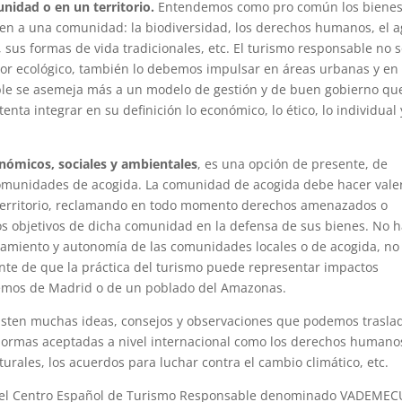
nidad o en un territorio.
Entendemos como pro común los bienes
cen a una comunidad: la biodiversidad, los derechos humanos, el 
, sus formas de vida tradicionales, etc. El turismo responsable no s
valor ecológico, también lo debemos impulsar en áreas urbanas y en
ble se asemeja más a un modelo de gestión y de buen gobierno qu
enta integrar en su definición lo económico, lo ético, lo individual 
nómicos, sociales y ambientales
, es una opción de presente, de
comunidades de acogida. La comunidad de acogida debe hacer vale
su territorio, reclamando en todo momento derechos amenazados o
los objetivos de dicha comunidad en la defensa de sus bienes. No 
amiento y autonomía de las comunidades locales o de acogida, no
ente de que la práctica del turismo puede representar impactos
lemos de Madrid o de un poblado del Amazonas.
sten muchas ideas, consejos y observaciones que podemos trasla
 normas aceptadas a nivel internacional como los derechos humanos
urales, los acuerdos para luchar contra el cambio climático, etc.
n del Centro Español de Turismo Responsable denominado VADEME