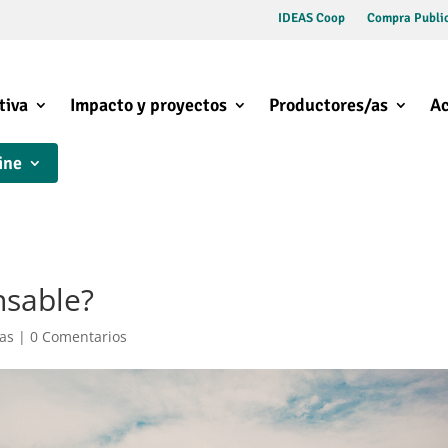
IDEAS Coop
Compra Public
tiva
Impacto y proyectos
Productores/as
Ac
ine
nsable?
ias
|
0 Comentarios