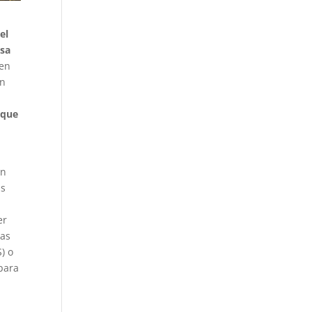
el
usa
 en
on
 que
en
ás
er
ras
) o
 para