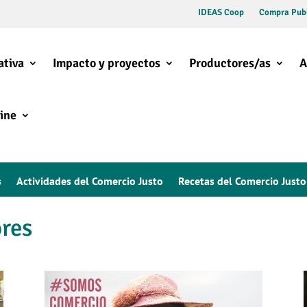
IDEAS Coop
Compra Publ
ativa
Impacto y proyectos
Productores/as
A
ine
s
Actividades del Comercio Justo
Recetas del Comercio Justo
ores