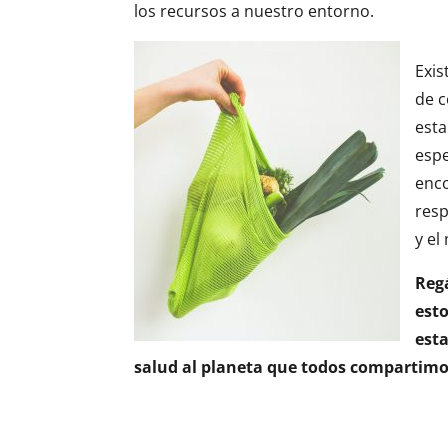
los recursos a nuestro entorno.
Exis
de 
esta
esp
enc
resp
y el
Regá
est
est
salud al planeta que todos compartimo