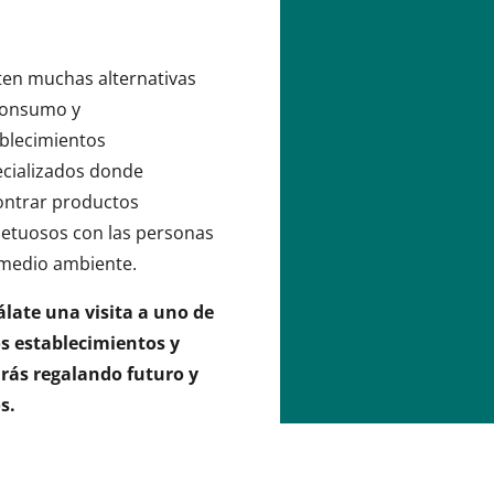
El café ecológico s
sintéticos ni prod
ten muchas alternativas
granos, aire, tierr
consumo y
El café se cultiva 
blecimientos
pulpa de café, esti
ecializados donde
Las plantaciones 
ontrar productos
cambio climático 
etuosos con las personas
granjas químicas, 
 medio ambiente.
significativas de c
late una visita a uno de
os establecimientos y
arás regalando futuro y
s.