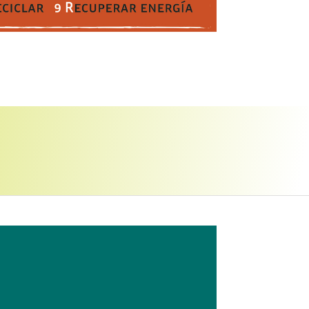
del café ecológico de
usto