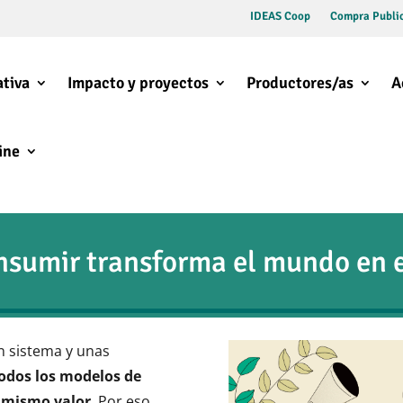
IDEAS Coop
Compra Public
tiva
Impacto y proyectos
Productores/as
A
ine
sumir transforma el mundo en e
n sistema y unas
odos los modelos de
l mismo valor
. Por eso